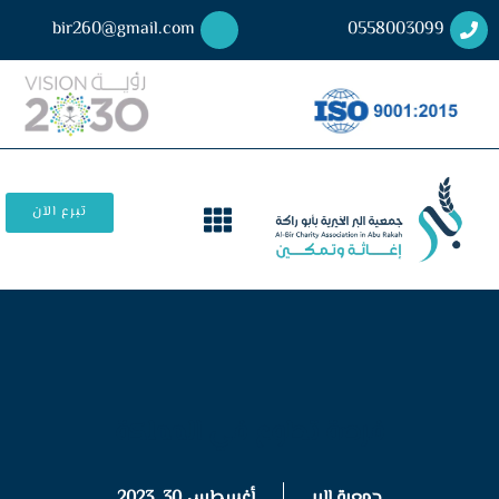
bir260@gmail.com
0558003099
تبرع الآن
فرصة تطوع في المملكة
جمعية البر
أغسطس 30, 2023