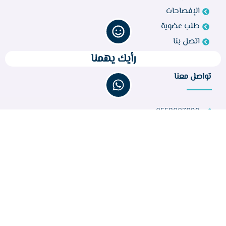
الإفصاحات
طلب عضوية
اتصل بنا
رأيك يهمنا
تواصل معنا
0558003099
bir260@gmail.com
مركز أبو راكة، الطائف 21944، المملكة العربية السعودية
عدد الزوار :
32,219