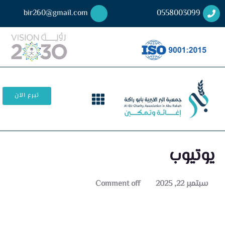
bir260@gmail.com
0558003099
تبرع الآن
يوتيوب
سبتمبر 22, 2025
Comment off