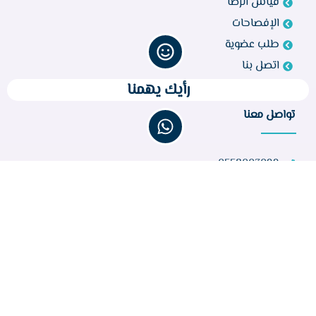
قياس الرضا
الإفصاحات
طلب عضوية
اتصل بنا
رأيك يهمنا
تواصل معنا
0558003099
bir260@gmail.com
مركز أبو راكة، الطائف 21944، المملكة العربية السعودية
عدد الزوار :
32,781