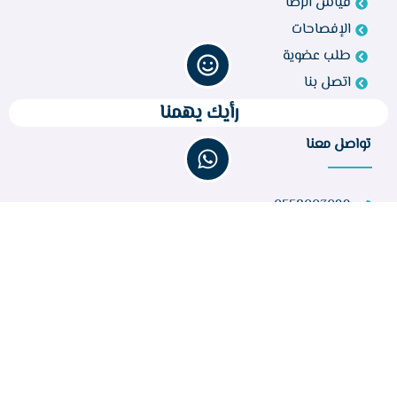
قياس الرضا
الإفصاحات
طلب عضوية
اتصل بنا
رأيك يهمنا
تواصل معنا
0558003099
bir260@gmail.com
مركز أبو راكة، الطائف 21944، المملكة العربية السعودية
عدد الزوار :
32,656