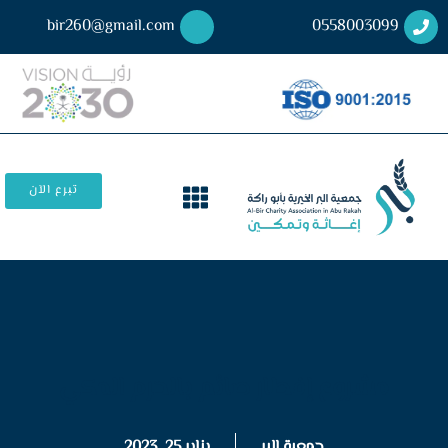
bir260@gmail.com
0558003099
تبرع الآن
مشروع إفطار صائم بالحرم المكي
جمعية البر
يناير 25, 2023