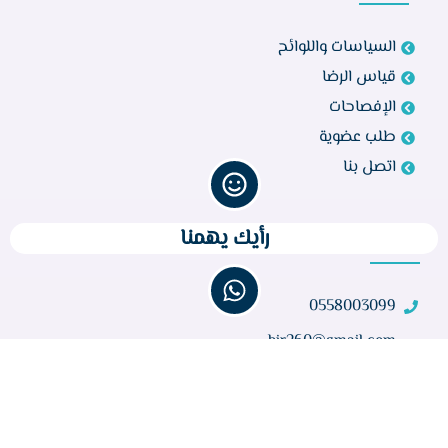
السياسات واللوائح
قياس الرضا
الإفصاحات
طلب عضوية
اتصل بنا
رأيك يهمنا
تواصل معنا
0558003099
bir260@gmail.com
مركز أبو راكة، الطائف 21944، المملكة العربية السعودية