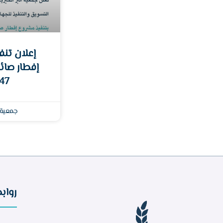
إعلان تن
إفطار صائ
1447هـ 
جمعية 
رواب