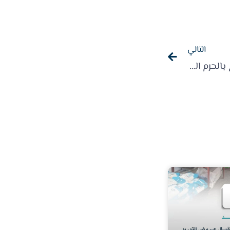
التالي
إعلان تنفيذ مشروع إفطار صائم بالحرم المكي لعام 1445هـ