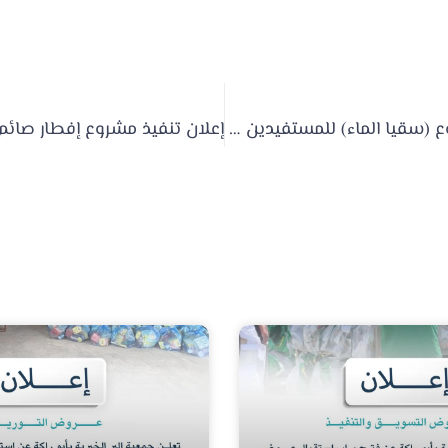
تنفيذ مشروع (سقيا الماء) للمستفيدين من خدمات الجمعية 1445هـ