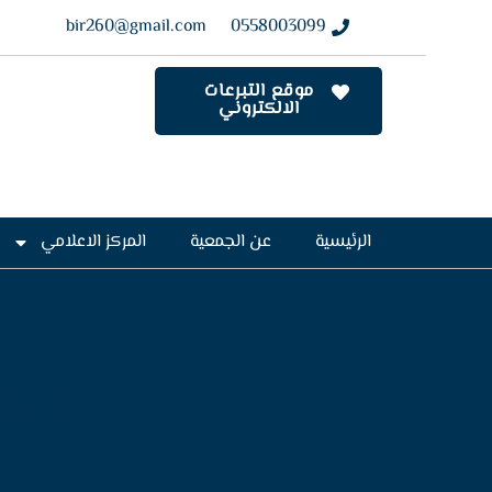
bir260@gmail.com
0558003099
موقع التبرعات
الالكتروني
الرئيسية
عن الجمعية
المركز الاعلامي
تنفيذ