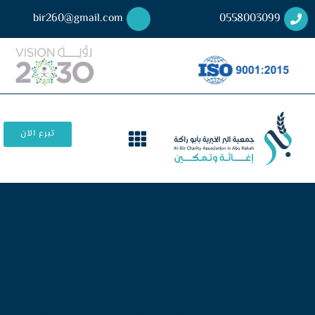
bir260@gmail.com
0558003099
تبرع الآن
إعلان مناقصة تنفيذ مشروع إصلاح
أسقف الشينكو لمنازل المستفيدين