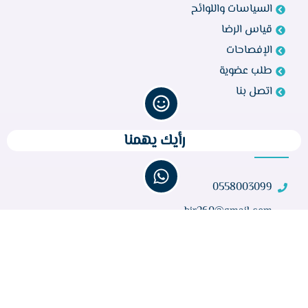
السياسات واللوائح
قياس الرضا
الإفصاحات
طلب عضوية
اتصل بنا
رأيك يهمنا
تواصل معنا
0558003099
bir260@gmail.com
مركز أبو راكة، الطائف 21944، المملكة العربية السعودية
عدد الزوار :
32,272