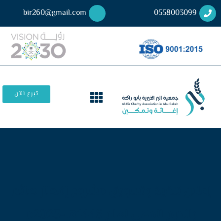
bir260@gmail.com
0558003099
تبرع الآن
إعلان تنفيذ وتسويق مشروع إفطار صائم
بالحرم المكي لعام 1446هـ -2025م