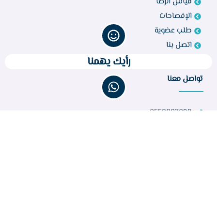
قياس الرضا
الإفصاحات
طلب عضوية
اتصل بنا
رأيك يهمنا
تواصل معنا
0558003099
bir260@gmail.com
مركز أبو راكة، الطائف 21944، المملكة العربية السعودية
عدد الزوار :
32,793