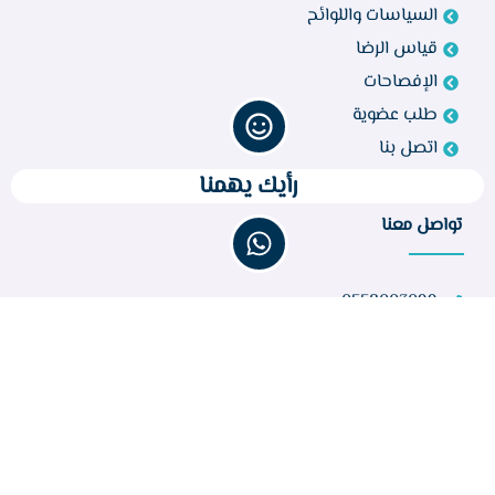
السياسات واللوائح
قياس الرضا
الإفصاحات
طلب عضوية
اتصل بنا
رأيك يهمنا
تواصل معنا
0558003099
bir260@gmail.com
مركز أبو راكة، الطائف 21944، المملكة العربية السعودية
عدد الزوار :
32,705