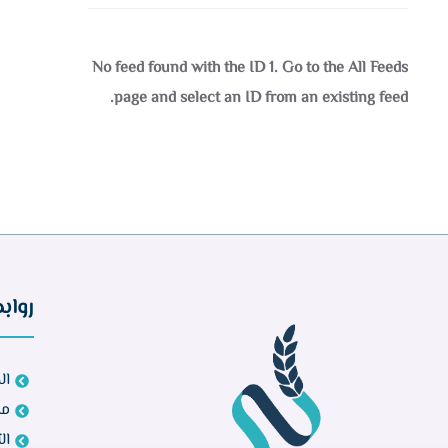
No feed found with the ID 1. Go to the
All Feeds
page
and select an ID from an existing feed.
رواب
ال
مش
ال