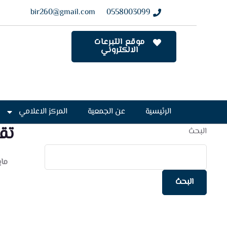
bir260@gmail.com
0558003099
موقع التبرعات
الالكتروني
الرئيسية
عن الجمعية
المركز الاعلامي
تقر
البحث
مايو 20
البحث