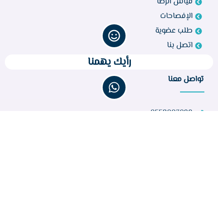
قياس الرضا
الإفصاحات
طلب عضوية
اتصل بنا
رأيك يهمنا
تواصل معنا
0558003099
bir260@gmail.com
مركز أبو راكة، الطائف 21944، المملكة العربية السعودية
عدد الزوار :
32,233