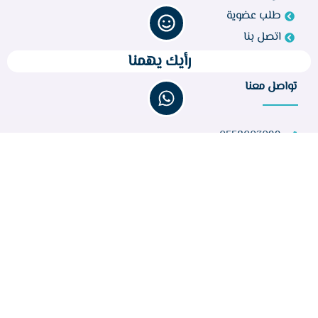
طلب عضوية
اتصل بنا
رأيك يهمنا
تواصل معنا
0558003099
bir260@gmail.com
مركز أبو راكة، الطائف 21944، المملكة العربية السعودية
عدد الزوار :
32,841
جميع الحقوق محفوظة © 2023 لجمعية البر الخيرية بأبواركة