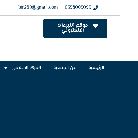
bir260@gmail.com
0558003099
موقع التبرعات
الالكتروني
الرئيسية
عن الجمعية
المركز الاعلامي
السيا