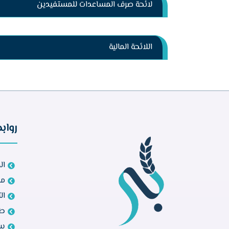
لائحة صرف المساعدات للمستفيدين
اللائحة المالية
رواب
ال
مش
ال
طل
سي