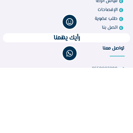
قياس الرضا
الإفصاحات
طلب عضوية
اتصل بنا
رأيك يهمنا
تواصل معنا
0558003099
bir260@gmail.com
مركز أبو راكة، الطائف 21944، المملكة العربية السعودية
عدد الزوار :
32,273