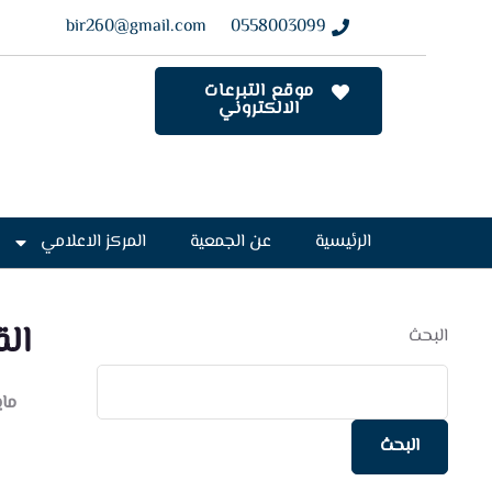
bir260@gmail.com
0558003099
موقع التبرعات
الالكتروني
الرئيسية
عن الجمعية
المركز الاعلامي
الق
البحث
مايو 10
البحث