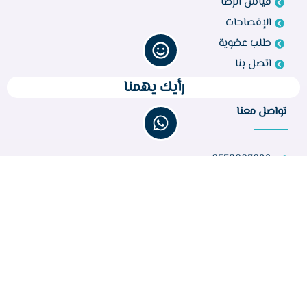
قياس الرضا
الإفصاحات
طلب عضوية
اتصل بنا
رأيك يهمنا
تواصل معنا
0558003099
bir260@gmail.com
مركز أبو راكة، الطائف 21944، المملكة العربية السعودية
عدد الزوار :
32,815