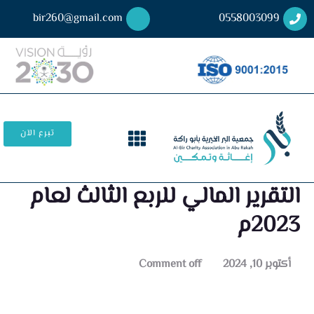
bir260@gmail.com
0558003099
تبرع الآن
التقرير المالي للربع الثالث لعام
2023م
أكتوبر 10, 2024
Comment off