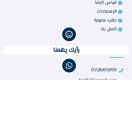
قياس الرضا
الإفصاحات
طلب عضوية
اتصل بنا
رأيك يهمنا
تواصل معنا
0558003099
bir260@gmail.com
مركز أبو راكة، الطائف 21944، المملكة العربية السعودية
عدد الزوار :
32,699