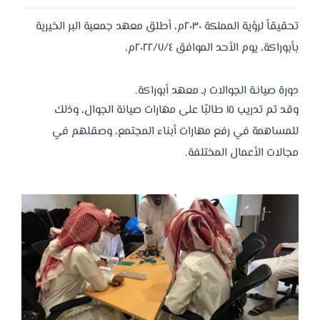
تحقيقاً لرؤية المملكة ٢٠٣٠م، أطلق معهد جمعية البر الخيرية
بأبوراكة، يوم الأحد الموافق ٢٠٢٢/٧/٤م‬،
‫دورة صيانـة الجوالات بـ معهد أبوراكة.
‫وقد تم تدريب ١٥ طالبًا على مهارات صيانة الجوال، وذلك
للمساهمة في رفع مهارات أبناء المجتمع، وصقلهم في
مجالات الأعمال المختلفة.