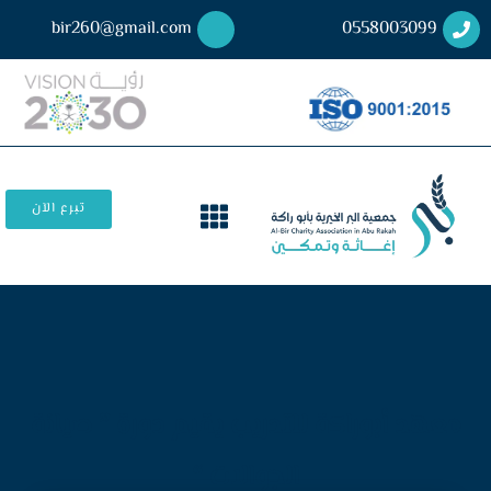
bir260@gmail.com
0558003099
تبرع الآن
معهد أبوراكة للتدريب يقيم دورة ” صيانة
الجوالات “