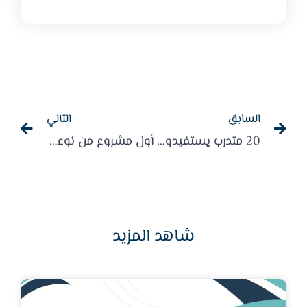
السابق
التالي
20 متدرب يستفيدون من دورة ” إدخال البيانات ومعالجة النصوص “
أول مشروع من نوعه للتأمين الطبي تنفذه الجمعية للمستفيدين
شاهد المزيد