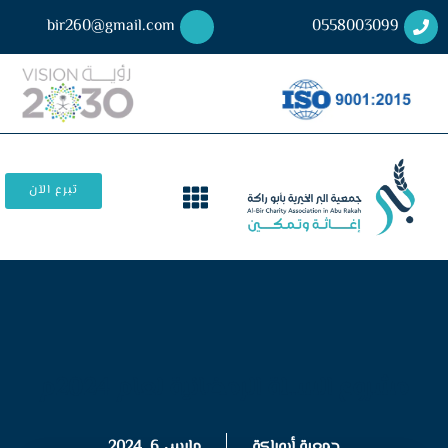
bir260@gmail.com
0558003099
تبرع الآن
مشروع الســلة الرمضانية لعام 2024م
جمعية أبوراكة
مارس 6, 2024