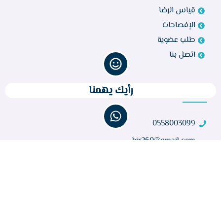
قياس الرضا
الإفصاحات
طلب عضوية
اتصل بنا
رأيك يهمنا
تواصل معنا
0558003099
bir260@gmail.com
مركز أبو راكة، الطائف 21944، المملكة العربية السعودية
عدد الزوار :
32,219