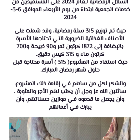
السلال الرمضانية لـعام 2024 على المستفيدين من
خدمات الجمعية ابتداءً من يوم الأربعاء الموافق 6-3-
2024
حيث تم توزيع 315 سلـة رمضانية، وقد شملت على
الأصناف الغذائية الضرورية التـي تحتاجها الأسرة
بالإضافة إلى 1872 كرتون تمر و90 ذبيحـة و700
كرتون مـاء و 315 كيس دقيق.
حيث استفاد من المشروع( 315 ) أسرة محتاجة قبل
حلول شهر رمضان المبارك.
والشكر لكل من ساهم فـي إقامة ذلك المشروع،
سائلين الله عز وجل أن يكتب لهم الأجر والمثوبة ،
وأن يجعل ما قدموه فـي موازين حسناتهم، وأن
يبارك فـي أعمالهم