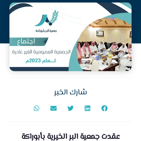
جمعية أبوراكة
أكتوبر 20, 2023
شارك الخبر
عقدت ⁧‫جمعية البر الخيرية بأبوراكة‬⁩‬