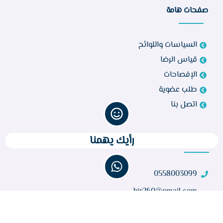
صفحات هامة
السياسات واللوائح
قياس الرضا
الإفصاحات
طلب عضوية
اتصل بنا
رأيك يهمنا
تواصل معنا
0558003099
bir260@gmail.com
مركز أبو راكة، الطائف 21944، المملكة العربية السعودية