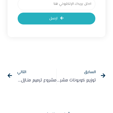
ارسل
السابق
التالي
توزيع كوبونات مشروع سقـيا الماء على المستفيدين 1445هـ – 2023م
مشروع ترميم منـازل المسـتفيدين لعام 2023م