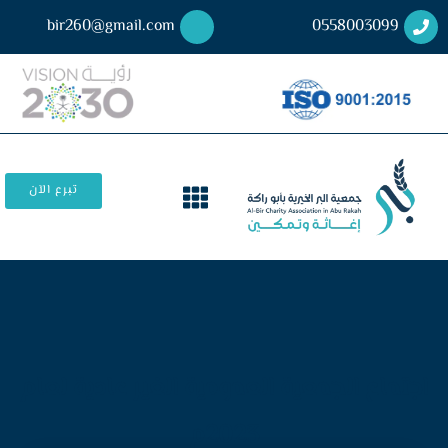
bir260@gmail.com
0558003099
تبرع الآن
اجتماع الجمعية العمومية الغير عادية لعام
2023م