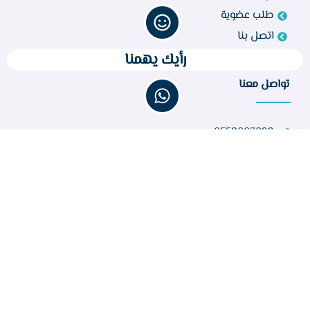
طلب عضوية
اتصل بنا
رأيك يهمنا
تواصل معنا
0558003099
bir260@gmail.com
مركز أبو راكة، الطائف 21944، المملكة العربية السعودية
عدد الزوار :
32,846
جميع الحقوق محفوظة © 2023 لجمعية البر الخيرية بأبواركة