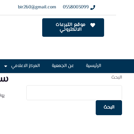
bir260@gmail.com
0558003099
موقع التبرعات
الالكتروني
الرئيسية
عن الجمعية
المركز الاعلامي
سي
البحث
يوليو 7
البحث