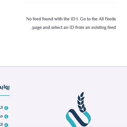
No feed found with the ID 1. Go to the
All Feeds
page
and select an ID from an existing feed.
رواب
ال
مش
ال