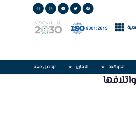
عية
الحوكمة
التقارير
تواصل معنا
اتلافها