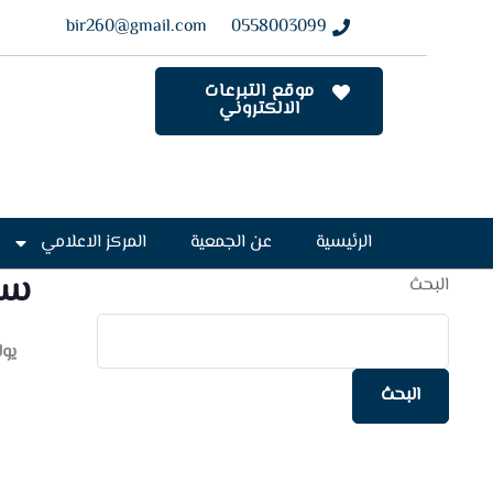
bir260@gmail.com
0558003099
موقع التبرعات
الالكتروني
الرئيسية
عن الجمعية
المركز الاعلامي
سي
البحث
يوليو 7
البحث