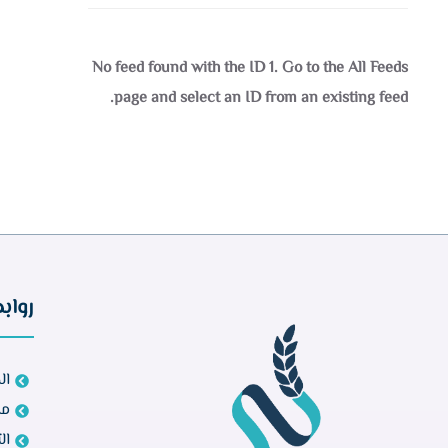
No feed found with the ID 1. Go to the
All Feeds
page
and select an ID from an existing feed.
رواب
ال
مش
ال