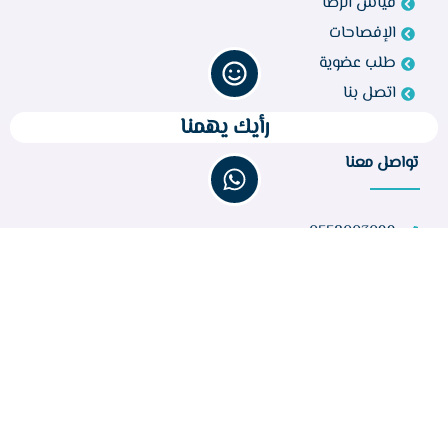
قياس الرضا
الإفصاحات
طلب عضوية
اتصل بنا
رأيك يهمنا
تواصل معنا
0558003099
bir260@gmail.com
مركز أبو راكة، الطائف 21944، المملكة العربية السعودية
عدد الزوار :
32,721