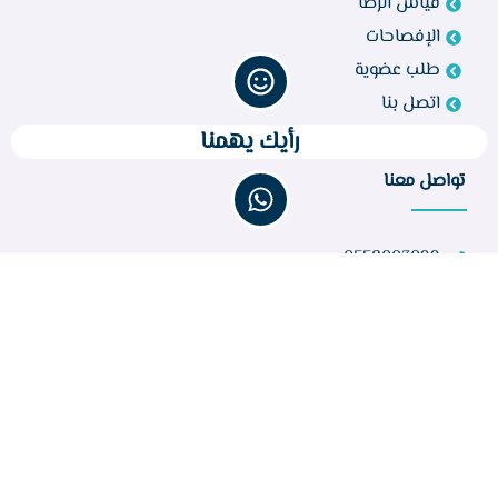
قياس الرضا
الإفصاحات
طلب عضوية
اتصل بنا
رأيك يهمنا
تواصل معنا
0558003099
bir260@gmail.com
مركز أبو راكة، الطائف 21944، المملكة العربية السعودية
عدد الزوار :
32,156