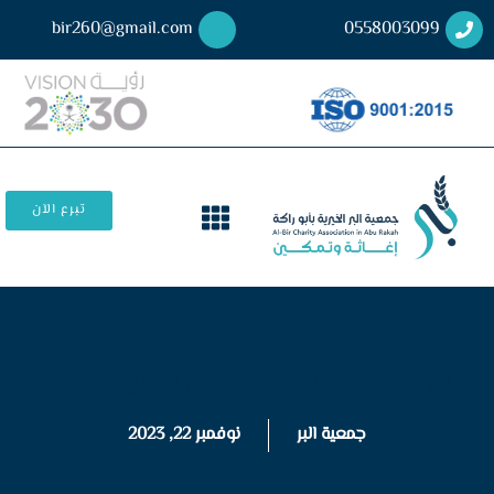
bir260@gmail.com
0558003099
تبرع الآن
شاغر وظيفي بمسمى ( مسؤول إتصال مؤسسي )
جمعية البر
نوفمبر 22, 2023