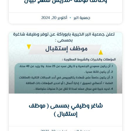
وظائف مؤقتة -لتدريس منهج تبيان
جمعية البر
أكتوبر 20, 2024
شاغر وظيفي بمسمى ( موظف
إستقبال )