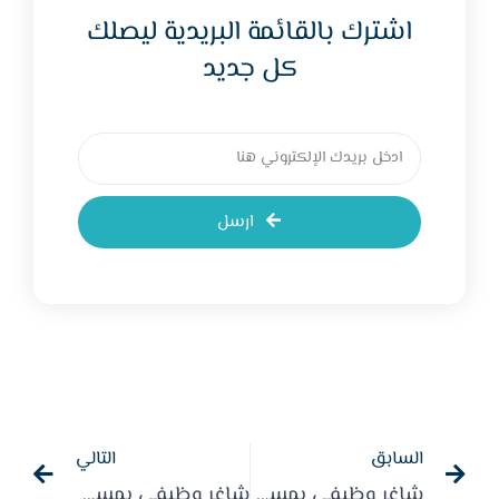
اشترك بالقائمة البريدية ليصلك
كل جديد
ارسل
السابق
التالي
شاغر وظيفي بمسمى ( موظف تنمية موارد مالية )
شاغر وظيفي بمسمى ( موظف إستقبال )