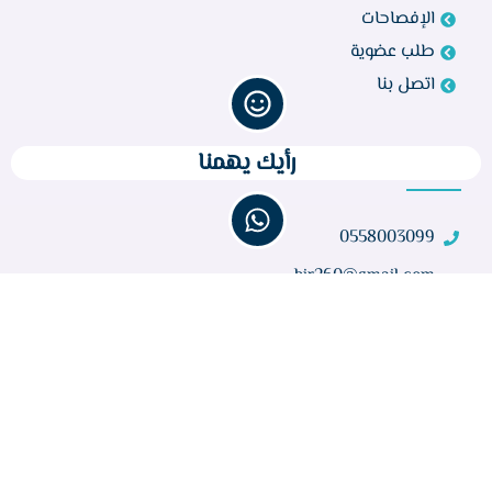
الإفصاحات
طلب عضوية
اتصل بنا
رأيك يهمنا
تواصل معنا
0558003099
bir260@gmail.com
مركز أبو راكة، الطائف 21944، المملكة العربية السعودية
عدد الزوار :
32,371