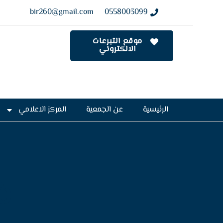
bir260@gmail.com
0558003099
موقع التبرعات
الالكتروني
الرئيسية
عن الجمعية
المركز الاعلامي
ش