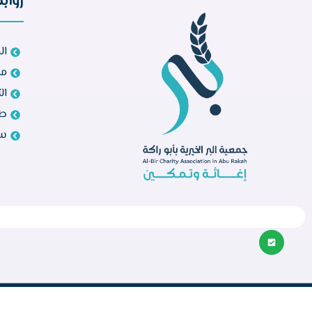
رواب
ال
مش
ال
طل
سي