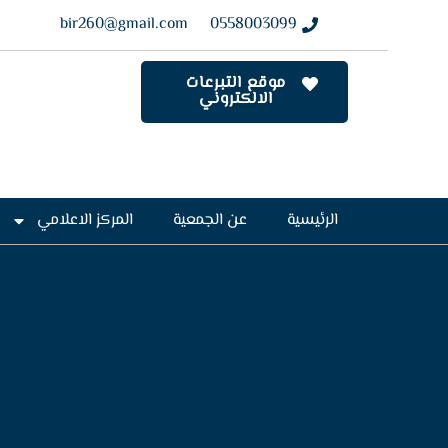
bir260@gmail.com
0558003099
موقع التبرعات
الالكتروني
الرئيسية
عن الجمعية
المركز الاعلامي
معي