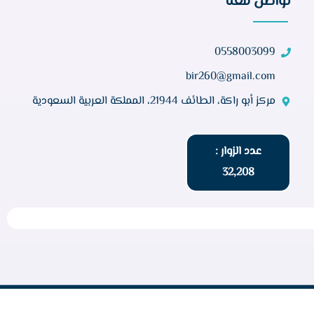
تواصل معنا
0558003099
bir260@gmail.com
مركز أبو راكة، الطائف 21944، المملكة العربية السعودية
عدد الزوار :
32,208