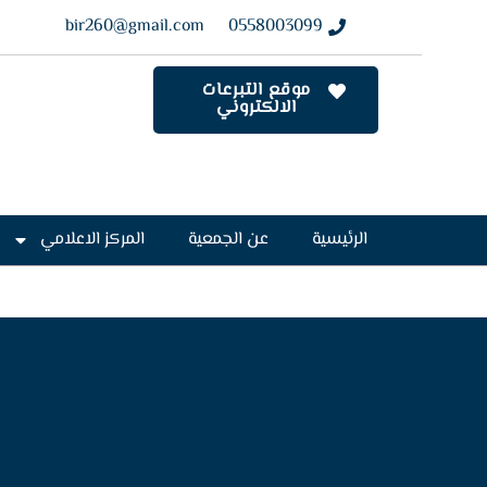
bir260@gmail.com
0558003099
موقع التبرعات
الالكتروني
الرئيسية
عن الجمعية
المركز الاعلامي