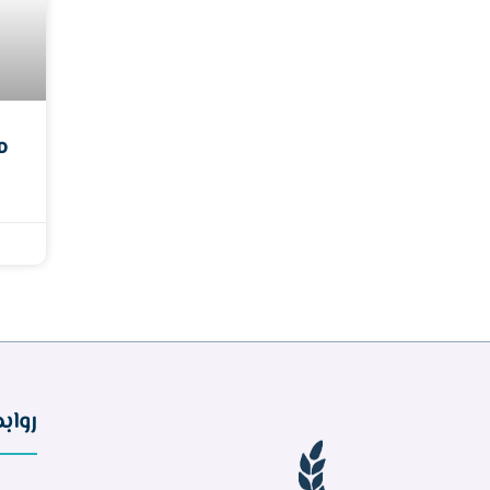
م
رواب