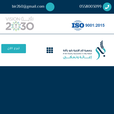
bir260@gmail.com
0558003099
تبرع الآن
عبد الله بن محمد بن حمد
الدعليج