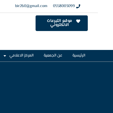
bir260@gmail.com
0558003099
موقع التبرعات
الالكتروني
الرئيسية
عن الجمعية
المركز الاعلامي
ح