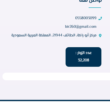
تواصل معنا
0558003099
bir260@gmail.com
مركز أبو راكة، الطائف 21944، المملكة العربية السعودية
عدد الزوار :
32,208