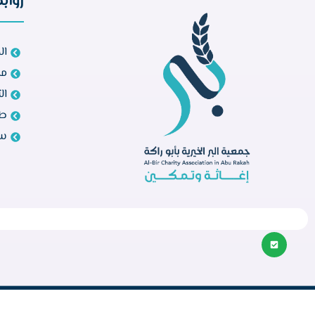
رواب
ال
مش
ال
طل
سي