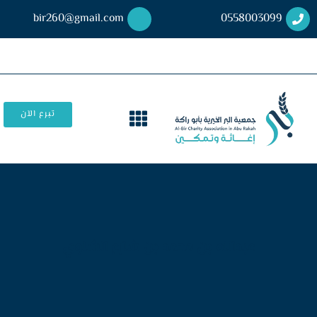
bir260@gmail.com
0558003099
تبرع الآن
عبدالله بن محمد بن شارع الشلوي