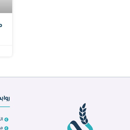
م
رواب
ال
مش