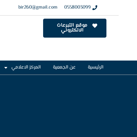
bir260@gmail.com
0558003099
موقع التبرعات
الالكتروني
الرئيسية
عن الجمعية
المركز الاعلامي