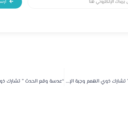
ارس
عدسة الغد” تشارك ذوي الهمم وجبة الإفطار بالطائف ( مبادرات جمعية أبوراكة )