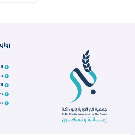
رواب
ال
مش
ال
طل
سي