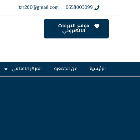
bir260@gmail.com
0558003099
موقع التبرعات
الالكتروني
الرئيسية
عن الجمعية
المركز الاعلامي
“ع
الإف