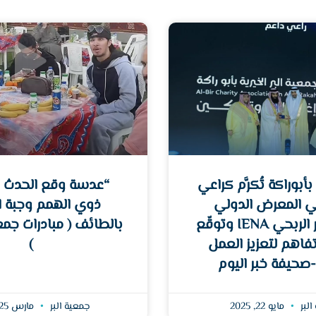
بأبوراكة تُكرَّم كراعي
“عدسة وقع الحدث ”
ي المعرض الدولي
ذوي الهمم وجبة ا
للقطاع غير الربحي IENA وتوقّع
بالطائف ( مبادرات جمع
فاهم لتعزيز العمل
)
-صحيفة خبر اليوم
البر
مايو 22, 2025
جمعية البر
مارس 25, 2024