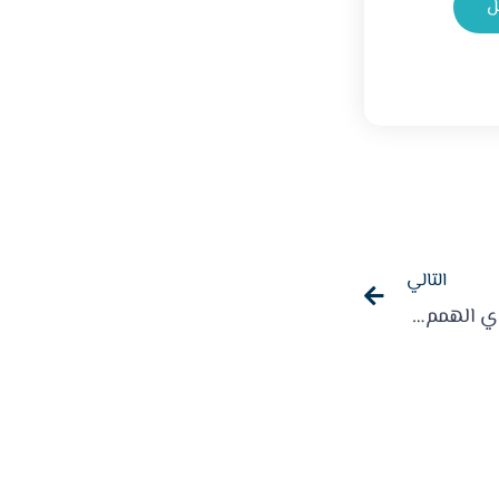
ل
التالي
“عدسة وقع الحدث ” تشارك ذوي الهمم وجبة الإفطار بالطائف ( مبادرات جمعية أبوراكة )