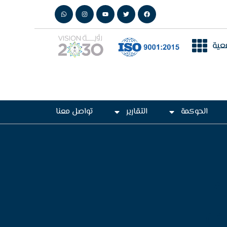
عية
الحوكمة
التقارير
تواصل معنا
ة
ة )