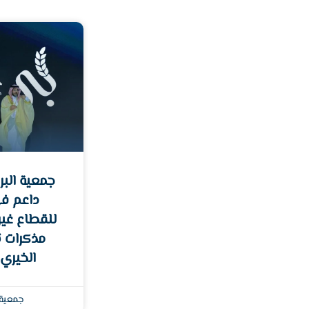
جمعية البر 
داعم ف
مذكرات ت
الخيري
جمعية 