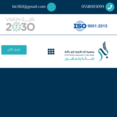
bir260@gmail.com
0558003099
تبرع الآن
“بر أبو راكة” تحصل على شهادة الآيزو
lSO 9001 -2015 لمعايير الجودة العالمية