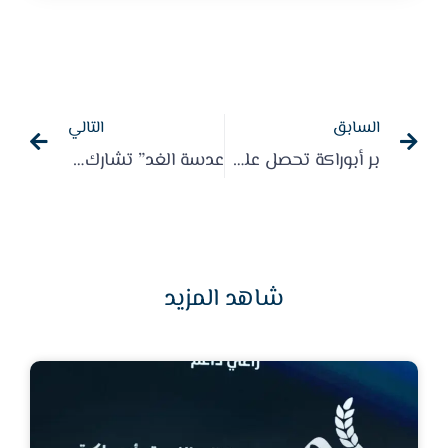
السابق
التالي
بر أبوراكة تحصل على شهادة الايزو لنظام إدارة الجودة – صحيفة شاهد الان
عدسة الغد” تشارك ذوي الهمم وجبة الإفطار بالطائف ( مبادرات جمعية أبوراكة )
شاهد المزيد