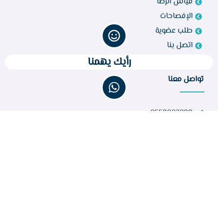
قياس الرضا
الإفصاحات
طلب عضوية
اتصل بنا
رأيك يهمنا
تواصل معنا
0558003099
bir260@gmail.com
مركز أبو راكة، الطائف 21944، المملكة العربية السعودية
عدد الزوار :
32,753