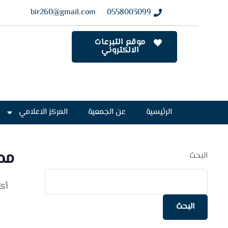
bir260@gmail.com
0558003099
موقع التبرعات
الالكتروني
الرئيسية
عن الجمعية
المركز الاعلامي
محض
البحث
أكتوبر
البحث