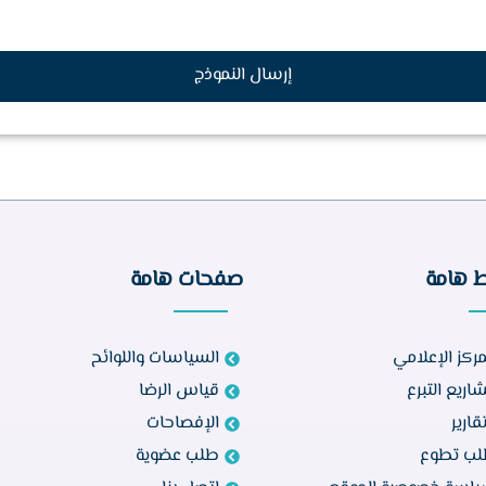
إرسال النموذج
ط هامة
صفحات هامة
مركز الإعلامي
السياسات واللوائح
اريع التبرع
قياس الرضا
تقارير
الإفصاحات
ب تطوع
طلب عضوية