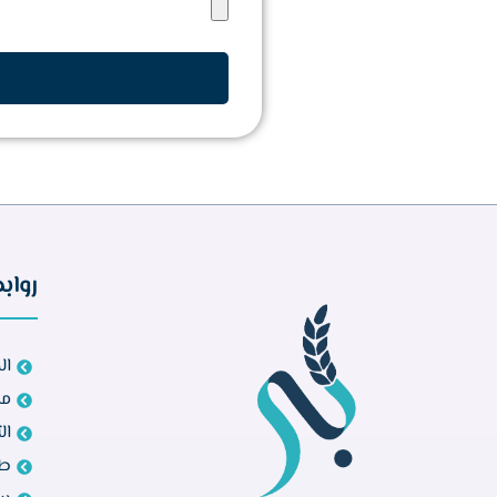
رواب
ال
مش
ال
طل