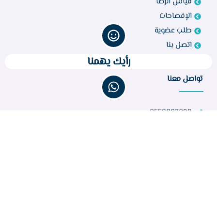
قياس الرضا
الإفصاحات
طلب عضوية
اتصل بنا
رأيك يهمنا
تواصل معنا
0558003099
bir260@gmail.com
مركز أبو راكة، الطائف 21944، المملكة العربية السعودية
عدد الزوار :
32,811