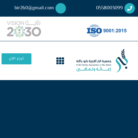
bir260@gmail.com
0558003099
تبرع الآن
الهيكل التنظيمي
الرئيسية
/ عن الجمعية /
الهيكل التنظيمي