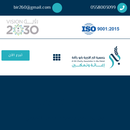
bir260@gmail.com
0558003099
تبرع الآن
المكتب التعريفي
الرئيسية
/ عن الجمعية /
المكتب التعريفي