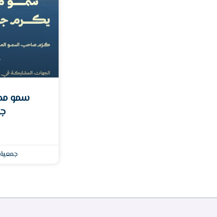
سمو محا
جم
جمعية 