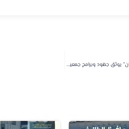
“خيرات رمضان” يوثق جهود وبرامج جمعية أبو راكة خلال الشهر المبارك 1447-2026