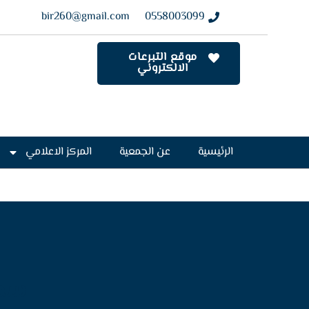
bir260@gmail.com
0558003099
موقع التبرعات
الالكتروني
الرئيسية
عن الجمعية
المركز الاعلامي
سمو