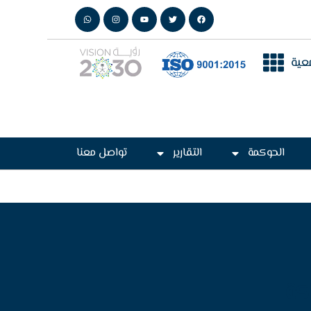
عية
الحوكمة
التقارير
تواصل معنا
كة