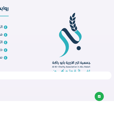
رواب
ال
مش
ال
طل
سي