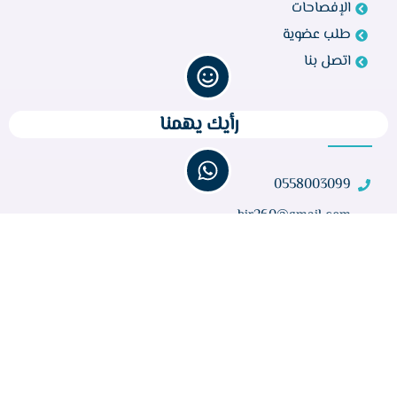
الإفصاحات
طلب عضوية
اتصل بنا
رأيك يهمنا
تواصل معنا
0558003099
bir260@gmail.com
مركز أبو راكة، الطائف 21944، المملكة العربية السعودية
عدد الزوار :
32,678