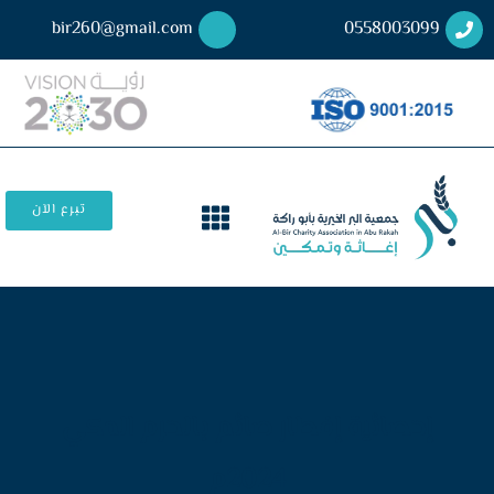
bir260@gmail.com
0558003099
تبرع الآن
إحصائية إفطار صائم بالحرم المكي
2024م