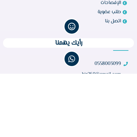
الإفصاحات
طلب عضوية
اتصل بنا
رأيك يهمنا
تواصل معنا
0558003099
bir260@gmail.com
مركز أبو راكة، الطائف 21944، المملكة العربية السعودية
عدد الزوار :
32,670