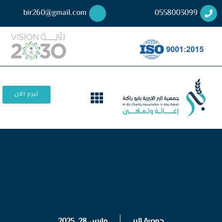
bir260@gmail.com
0558003099
تبرع الآن
إحصائية إفطار الحرم المكي 2025م
جمعية البر
مارس 28, 2025