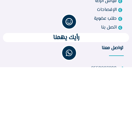
قياس الرضا
الإفصاحات
طلب عضوية
اتصل بنا
رأيك يهمنا
تواصل معنا
0558003099
bir260@gmail.com
مركز أبو راكة، الطائف 21944، المملكة العربية السعودية
عدد الزوار :
32,645