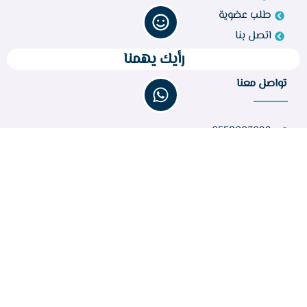
طلب عضوية
اتصل بنا
رأيك يهمنا
تواصل معنا
0558003099
bir260@gmail.com
مركز أبو راكة، الطائف 21944، المملكة العربية السعودية
عدد الزوار :
32,631
جميع الحقوق محفوظة © 2023 لجمعية البر الخيرية بأبواركة