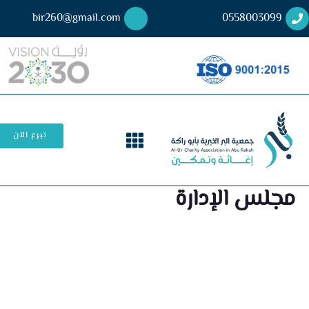
bir260@gmail.com
0558003099
تبرع الآن
مجلس الإدارة