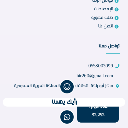
قياس الرضا
الإفصاحات
طلب عضوية
اتصل بنا
تواصل معنا
0558003099
bir260@gmail.com
مركز أبو راكة، الطائف 21944، المملكة العربية السعودية
رأيك يهمنا
عدد الزوار :
32,252