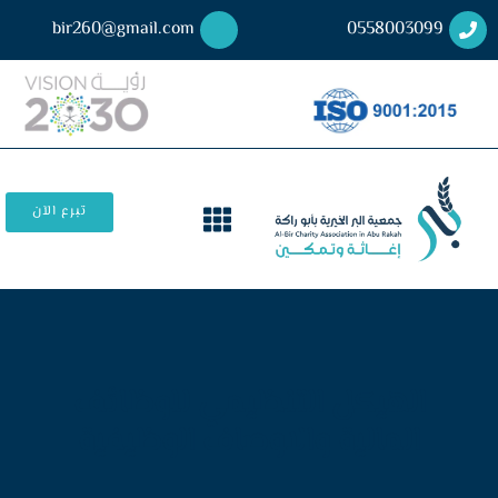
bir260@gmail.com
0558003099
تبرع الآن
الهيكل التنظيمي للوظائف
المالية والاوصاف الوظيفية