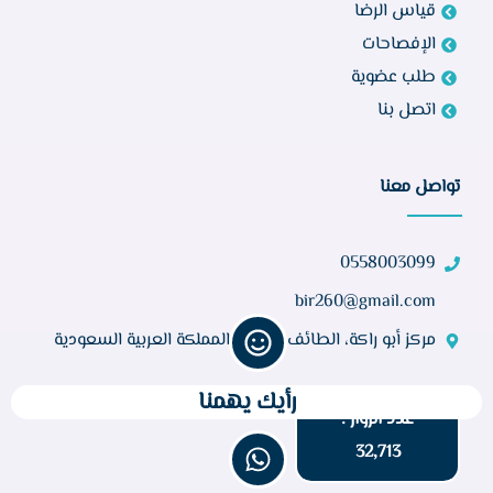
قياس الرضا
الإفصاحات
طلب عضوية
اتصل بنا
تواصل معنا
0558003099
bir260@gmail.com
مركز أبو راكة، الطائف 21944، المملكة العربية السعودية
رأيك يهمنا
عدد الزوار :
32,713